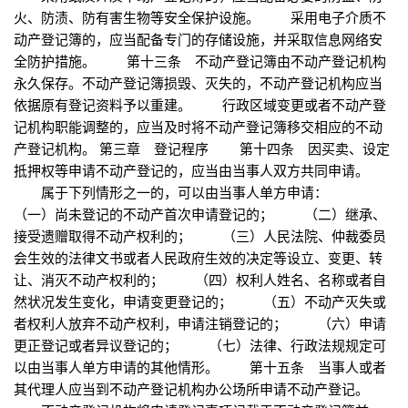
火、防渍、防有害生物等安全保护设施。 采用电子介质不
动产登记簿的，应当配备专门的存储设施，并采取信息网络安
全防护措施。 第十三条 不动产登记簿由不动产登记机构
永久保存。不动产登记簿损毁、灭失的，不动产登记机构应当
依据原有登记资料予以重建。 行政区域变更或者不动产登
记机构职能调整的，应当及时将不动产登记簿移交相应的不动
产登记机构。 第三章 登记程序 第十四条 因买卖、设定
抵押权等申请不动产登记的，应当由当事人双方共同申请。
属于下列情形之一的，可以由当事人单方申请：
（一）尚未登记的不动产首次申请登记的； （二）继承、
接受遗赠取得不动产权利的； （三）人民法院、仲裁委员
会生效的法律文书或者人民政府生效的决定等设立、变更、转
让、消灭不动产权利的； （四）权利人姓名、名称或者自
然状况发生变化，申请变更登记的； （五）不动产灭失或
者权利人放弃不动产权利，申请注销登记的； （六）申请
更正登记或者异议登记的； （七）法律、行政法规规定可
以由当事人单方申请的其他情形。 第十五条 当事人或者
其代理人应当到不动产登记机构办公场所申请不动产登记。