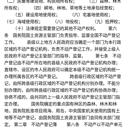
（二）房屋等建筑物、构筑物所有权； （三）森林、林木
所有权； （四）耕地、林地、草地等土地承包经营权；
（五）建设用地使用权； （六）宅基地使用权；
（七）海域使用权； （八）地役权； （九）抵押权；
（十）法律规定需要登记的其他不动产权利。 第六
条 国务院国土资源主管部门负责指导、监督全国不动产登记
工作。 县级以上地方人民政府应当确定一个部门为本行政
区域的不动产登记机构，负责不动产登记工作，并接受上级人
民政府不动产登记主管部门的指导、监督。 第七条 不动
产登记由不动产所在地的县级人民政府不动产登记机构办理；
直辖市、设区的市人民政府可以确定本级不动产登记机构统一
办理所属各区的不动产登记。 跨县级行政区域的不动产登
记，由所跨县级行政区域的不动产登记机构分别办理。不能分
别办理的，由所跨县级行政区域的不动产登记机构协商办理；
协商不成的，由共同的上一级人民政府不动产登记主管部门指
定办理。 国务院确定的重点国有林区的森林、林木和林
地，国务院批准项目用海、用岛，中央国家机关使用的国有土
地等不动产登记，由国务院国土资源主管部门会同有关部门规
定。 第二章 不动产登记簿 第八条 不动产以不动产单元