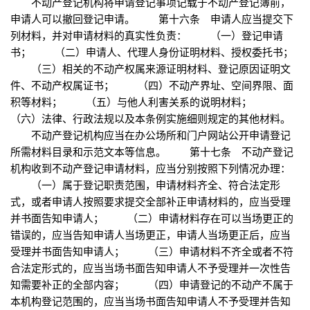
不动产登记机构将申请登记事项记载于不动产登记簿前，
申请人可以撤回登记申请。 第十六条 申请人应当提交下
列材料，并对申请材料的真实性负责： （一）登记申请
书； （二）申请人、代理人身份证明材料、授权委托书；
（三）相关的不动产权属来源证明材料、登记原因证明文
件、不动产权属证书； （四）不动产界址、空间界限、面
积等材料； （五）与他人利害关系的说明材料；
（六）法律、行政法规以及本条例实施细则规定的其他材料。
不动产登记机构应当在办公场所和门户网站公开申请登记
所需材料目录和示范文本等信息。 第十七条 不动产登记
机构收到不动产登记申请材料，应当分别按照下列情况办理：
（一）属于登记职责范围，申请材料齐全、符合法定形
式，或者申请人按照要求提交全部补正申请材料的，应当受理
并书面告知申请人； （二）申请材料存在可以当场更正的
错误的，应当告知申请人当场更正，申请人当场更正后，应当
受理并书面告知申请人； （三）申请材料不齐全或者不符
合法定形式的，应当当场书面告知申请人不予受理并一次性告
知需要补正的全部内容； （四）申请登记的不动产不属于
本机构登记范围的，应当当场书面告知申请人不予受理并告知