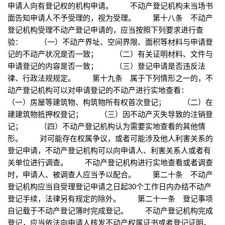
申请人向有登记权的机构申请。 不动产登记机构未当场书
面告知申请人不予受理的，视为受理。 第十八条 不动产
登记机构受理不动产登记申请的，应当按照下列要求进行查
验： （一）不动产界址、空间界限、面积等材料与申请登
记的不动产状况是否一致； （二）有关证明材料、文件与
申请登记的内容是否一致； （三）登记申请是否违反法
律、行政法规规定。 第十九条 属于下列情形之一的，不
动产登记机构可以对申请登记的不动产进行实地查看：
（一）房屋等建筑物、构筑物所有权首次登记； （二）在
建建筑物抵押权登记； （三）因不动产灭失导致的注销登
记； （四）不动产登记机构认为需要实地查看的其他情
形。 对可能存在权属争议，或者可能涉及他人利害关系的
登记申请，不动产登记机构可以向申请人、利害关系人或者有
关单位进行调查。 不动产登记机构进行实地查看或者调查
时，申请人、被调查人应当予以配合。 第二十条 不动产
登记机构应当自受理登记申请之日起30个工作日内办结不动产
登记手续，法律另有规定的除外。 第二十一条 登记事项
自记载于不动产登记簿时完成登记。 不动产登记机构完成
登记，应当依法向申请人核发不动产权属证书或者登记证明。