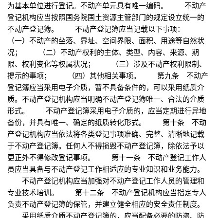
为基本单位进行登记。不动产单元具有唯一编码。 不动产
登记机构应当按照国务院国土资源主管部门的规定设立统一的
不动产登记簿。 不动产登记簿应当记载以下事项：
（一）不动产的坐落、界址、空间界限、面积、用途等自然状
况； （二）不动产权利的主体、类型、内容、来源、期
限、权利变化等权属状况； （三）涉及不动产权利限制、
提示的事项； （四）其他相关事项。 第九条 不动产
登记簿应当采用电子介质，暂不具备条件的，可以采用纸质介
质。不动产登记机构应当明确不动产登记簿唯一、合法的介质
形式。 不动产登记簿采用电子介质的，应当定期进行异地
备份，并具有唯一、确定的纸质转化形式。 第十条 不动
产登记机构应当依法将各类登记事项准确、完整、清晰地记载
于不动产登记簿。任何人不得损毁不动产登记簿，除依法予以
更正外不得修改登记事项。 第十一条 不动产登记工作人
员应当具备与不动产登记工作相适应的专业知识和业务能力。
不动产登记机构应当加强对不动产登记工作人员的管理和
专业技术培训。 第十二条 不动产登记机构应当指定专人
负责不动产登记簿的保管，并建立健全相应的安全责任制度。
采用纸质介质不动产登记簿的，应当配备必要的防盗、防