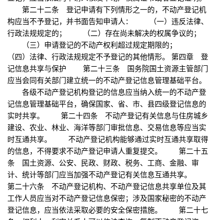
第二十二条 登记申请有下列情形之一的，不动产登记机
构应当不予登记，并书面告知申请人： （一）违反法律、
行政法规规定的； （二）存在尚未解决的权属争议的；
（三）申请登记的不动产权利超过规定期限的；
（四）法律、行政法规规定不予登记的其他情形。 第四章 登
记信息共享与保护 第二十三条 国务院国土资源主管部门
应当会同有关部门建立统一的不动产登记信息管理基础平台。
各级不动产登记机构登记的信息应当纳入统一的不动产登
记信息管理基础平台，确保国家、省、市、县四级登记信息的
实时共享。 第二十四条 不动产登记有关信息与住房城乡
建设、农业、林业、海洋等部门审批信息、交易信息等应当实
时互通共享。 不动产登记机构能够通过实时互通共享取得
的信息，不得要求不动产登记申请人重复提交。 第二十五
条 国土资源、公安、民政、财政、税务、工商、金融、审
计、统计等部门应当加强不动产登记有关信息互通共享。
第二十六条 不动产登记机构、不动产登记信息共享单位及其
工作人员应当对不动产登记信息保密；涉及国家秘密的不动产
登记信息，应当依法采取必要的安全保密措施。 第二十七