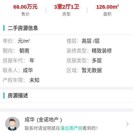
68.00万元
3
室
2
厅
1
卫
126.00m
2
售价
房型
面积
二手房源信息
单价：
元/m
楼层：
高层 /层
2
朝向：
朝南
装修类型：
精致装修
房屋年代：
年
房屋类型：
多层
联系人：
成华
区域：
暂无数据
产权年限：
未知
房源描述
成华
(金诺地产 )
联系时请说明是在
灌云房产网
看到的！