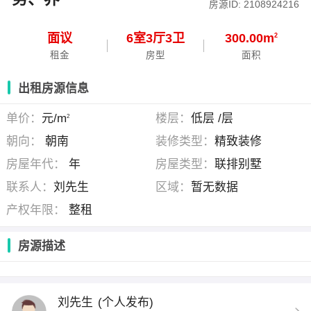
房源ID: 2108924216
面议
6
室
3
厅
3
卫
300.00m
2
租金
房型
面积
出租房源信息
单价：
元/m
楼层：
低层 /层
2
朝向：
朝南
装修类型：
精致装修
房屋年代：
年
房屋类型：
联排别墅
联系人：
刘先生
区域：
暂无数据
产权年限：
整租
房源描述
刘先生
(个人发布)